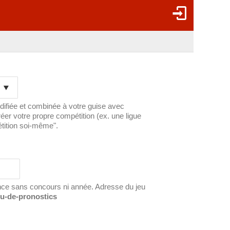
difiée et combinée à votre guise avec
éer votre propre compétition (ex. une ligue
étition soi-même".
ence sans concours ni année. Adresse du jeu
eu-de-pronostics