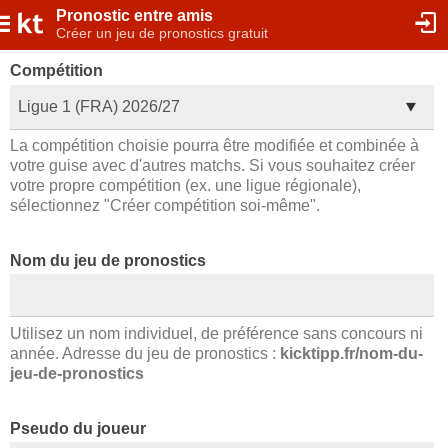
Pronostic entre amis
Créer un jeu de pronostics gratuit
Compétition
Ligue 1 (FRA) 2026/27
La compétition choisie pourra être modifiée et combinée à
votre guise avec d'autres matchs. Si vous souhaitez créer
votre propre compétition (ex. une ligue régionale),
sélectionnez "Créer compétition soi-même".
Nom du jeu de pronostics
Utilisez un nom individuel, de préférence sans concours ni
année. Adresse du jeu de pronostics :
kicktipp.fr/nom-du-
jeu-de-pronostics
Pseudo du joueur