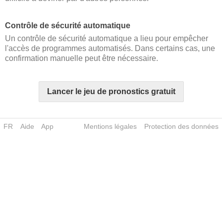
Contrôle de sécurité automatique
Un contrôle de sécurité automatique a lieu pour empêcher
l'accès de programmes automatisés. Dans certains cas, une
confirmation manuelle peut être nécessaire.
Lancer le jeu de pronostics gratuit
FR
Aide
App
Mentions légales
Protection des données