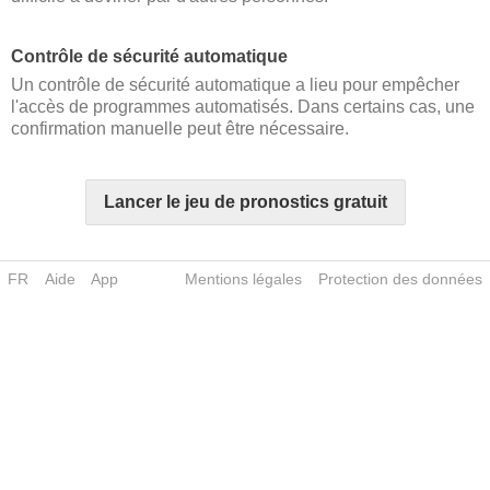
Contrôle de sécurité automatique
Un contrôle de sécurité automatique a lieu pour empêcher
l'accès de programmes automatisés. Dans certains cas, une
confirmation manuelle peut être nécessaire.
Lancer le jeu de pronostics gratuit
FR
Aide
App
Mentions légales
Protection des données