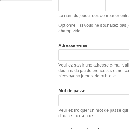
Le nom du joueur doit comporter entre
Optionnel : si vous ne souhaitez pas 
champ vide.
Adresse e-mail
Veuillez saisir une adresse e-mail val
des fins de jeu de pronostics et ne s
n'envoyons jamais de publicité.
Mot de passe
Veuillez indiquer un mot de passe qui s
d'autres personnes.