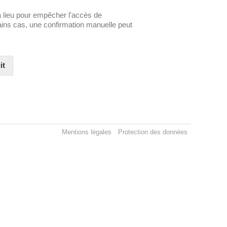
a lieu pour empêcher l'accès de
ns cas, une confirmation manuelle peut
it
Mentions légales
Protection des données