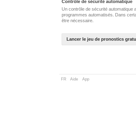
Contrôle de sécurité automatique
Un contrôle de sécurité automatique 
programmes automatisés. Dans certai
être nécessaire.
Lancer le jeu de pronostics gratu
FR
Aide
App