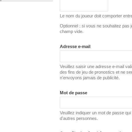
Le nom du joueur doit comporter entre
Optionnel : si vous ne souhaitez pas 
champ vide.
Adresse e-mail
Veuillez saisir une adresse e-mail val
des fins de jeu de pronostics et ne s
n'envoyons jamais de publicité.
Mot de passe
Veuillez indiquer un mot de passe qui s
d'autres personnes.