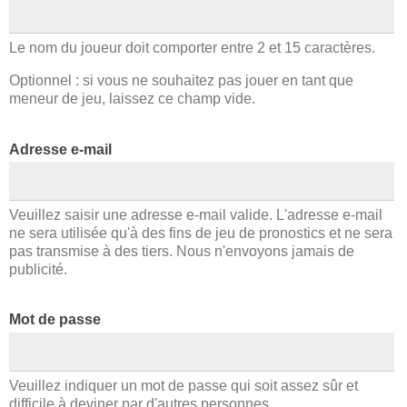
Le nom du joueur doit comporter entre 2 et 15 caractères.
Optionnel : si vous ne souhaitez pas jouer en tant que
meneur de jeu, laissez ce champ vide.
Adresse e-mail
Veuillez saisir une adresse e-mail valide. L'adresse e-mail
ne sera utilisée qu'à des fins de jeu de pronostics et ne sera
pas transmise à des tiers. Nous n'envoyons jamais de
publicité.
Mot de passe
Veuillez indiquer un mot de passe qui soit assez sûr et
difficile à deviner par d'autres personnes.