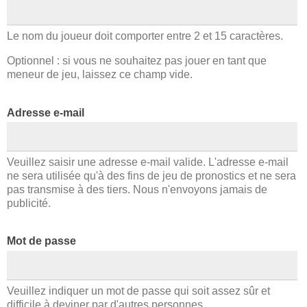
Le nom du joueur doit comporter entre 2 et 15 caractères.
Optionnel : si vous ne souhaitez pas jouer en tant que
meneur de jeu, laissez ce champ vide.
Adresse e-mail
Veuillez saisir une adresse e-mail valide. L'adresse e-mail
ne sera utilisée qu'à des fins de jeu de pronostics et ne sera
pas transmise à des tiers. Nous n'envoyons jamais de
publicité.
Mot de passe
Veuillez indiquer un mot de passe qui soit assez sûr et
difficile à deviner par d'autres personnes.