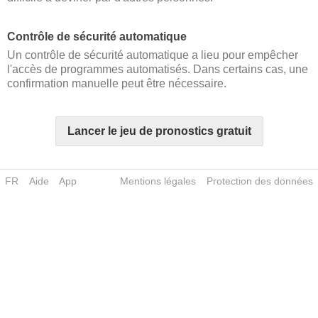
Contrôle de sécurité automatique
Un contrôle de sécurité automatique a lieu pour empêcher
l'accès de programmes automatisés. Dans certains cas, une
confirmation manuelle peut être nécessaire.
Lancer le jeu de pronostics gratuit
FR
Aide
App
Mentions légales
Protection des données