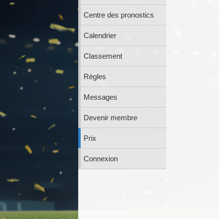
Centre des pronostics
Calendrier
Classement
Règles
Messages
Devenir membre
Prix
Connexion