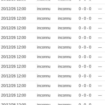
20/12/26 12:00
inconnu
inconnu
0 - 0 - 0
-
-
-
20/12/26 12:00
inconnu
inconnu
0 - 0 - 0
-
-
-
20/12/26 12:00
inconnu
inconnu
0 - 0 - 0
-
-
-
20/12/26 12:00
inconnu
inconnu
0 - 0 - 0
-
-
-
20/12/26 12:00
inconnu
inconnu
0 - 0 - 0
-
-
-
20/12/26 12:00
inconnu
inconnu
0 - 0 - 0
-
-
-
20/12/26 12:00
inconnu
inconnu
0 - 0 - 0
-
-
-
20/12/26 12:00
inconnu
inconnu
0 - 0 - 0
-
-
-
20/12/26 12:00
inconnu
inconnu
0 - 0 - 0
-
-
-
20/12/26 12:00
inconnu
inconnu
0 - 0 - 0
-
-
-
20/12/26 12:00
inconnu
inconnu
0 - 0 - 0
-
-
-