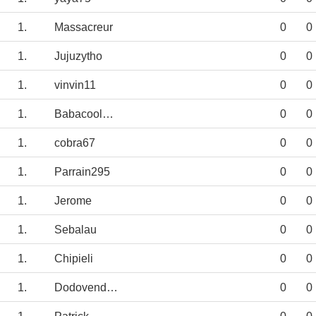
1.
Massacreur
0
0
1.
Jujuzytho
0
0
1.
vinvin11
0
0
1.
Babacool7680
0
0
1.
cobra67
0
0
1.
Parrain295
0
0
1.
Jerome
0
0
1.
Sebalau
0
0
1.
Chipieli
0
0
1.
Dodovendee
0
0