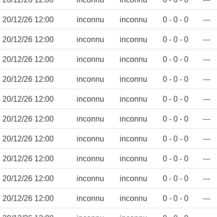
20/12/26 12:00
inconnu
inconnu
0 - 0 - 0
-
-
-
20/12/26 12:00
inconnu
inconnu
0 - 0 - 0
-
-
-
20/12/26 12:00
inconnu
inconnu
0 - 0 - 0
-
-
-
20/12/26 12:00
inconnu
inconnu
0 - 0 - 0
-
-
-
20/12/26 12:00
inconnu
inconnu
0 - 0 - 0
-
-
-
20/12/26 12:00
inconnu
inconnu
0 - 0 - 0
-
-
-
20/12/26 12:00
inconnu
inconnu
0 - 0 - 0
-
-
-
20/12/26 12:00
inconnu
inconnu
0 - 0 - 0
-
-
-
20/12/26 12:00
inconnu
inconnu
0 - 0 - 0
-
-
-
20/12/26 12:00
inconnu
inconnu
0 - 0 - 0
-
-
-