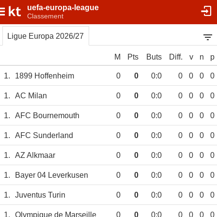
uefa-europa-league
Classement
Ligue Europa 2026/27
M
Pts
Buts
Diff.
v
n
p
1.
1899 Hoffenheim
0
0
0:0
0
0
0
0
1.
AC Milan
0
0
0:0
0
0
0
0
1.
AFC Bournemouth
0
0
0:0
0
0
0
0
1.
AFC Sunderland
0
0
0:0
0
0
0
0
1.
AZ Alkmaar
0
0
0:0
0
0
0
0
1.
Bayer 04 Leverkusen
0
0
0:0
0
0
0
0
1.
Juventus Turin
0
0
0:0
0
0
0
0
1.
Olympique de Marseille
0
0
0:0
0
0
0
0