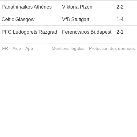
Panathinaikos Athènes
Viktoria Plzen
2
-
2
Celtic Glasgow
VfB Stuttgart
1
-
4
PFC Ludogorets Razgrad
Ferencvaros Budapest
2
-
1
FR
Aide
App
Mentions légales
Protection des données