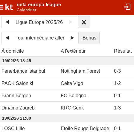
uefa-europa-league
Calendrier
Ligue Europa 2025/26
Tour intermédiaire aller
Bonus
À domicile
A l'extérieur
Résultat
19/02/26 18:45
Fenerbahce Istanbul
Nottingham Forest
0
-
3
PAOK Saloniki
Celta Vigo
1
-
2
Brann Bergen
FC Bologna
0
-
1
Dinamo Zagreb
KRC Genk
1
-
3
19/02/26 21:00
LOSC Lille
Etoile Rouge Belgrade
0
-
1