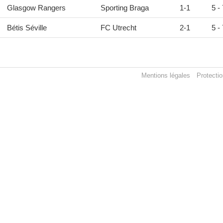
Glasgow Rangers
Sporting Braga
1
-
1
5 -
Bétis Séville
FC Utrecht
2
-
1
5 -
Mentions légales
Protecti