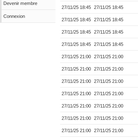
Devenir membre
27/11/25 18:45
27/11/25 18:45
Connexion
27/11/25 18:45
27/11/25 18:45
27/11/25 18:45
27/11/25 18:45
27/11/25 18:45
27/11/25 18:45
27/11/25 21:00
27/11/25 21:00
27/11/25 21:00
27/11/25 21:00
27/11/25 21:00
27/11/25 21:00
27/11/25 21:00
27/11/25 21:00
27/11/25 21:00
27/11/25 21:00
27/11/25 21:00
27/11/25 21:00
27/11/25 21:00
27/11/25 21:00