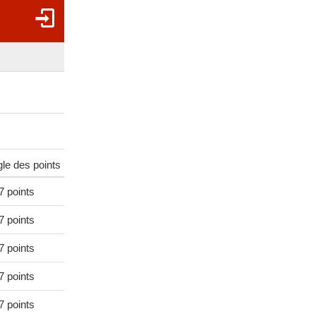
le des points
 7 points
 7 points
 7 points
 7 points
 7 points