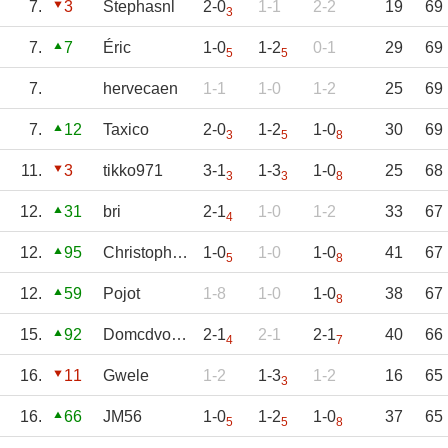
7.
3
Stephasnl
2-0
1-1
2-2
19
69
3
7.
7
Éric
1-0
1-2
0-1
29
69
5
5
7.
hervecaen
1-1
1-0
1-2
25
69
7.
12
Taxico
2-0
1-2
1-0
30
69
3
5
8
11.
3
tikko971
3-1
1-3
1-0
25
68
3
3
8
12.
31
bri
2-1
1-0
1-2
33
67
4
12.
95
Christopheribre
1-0
1-0
1-0
41
67
5
8
12.
59
Pojot
1-8
1-0
1-0
38
67
8
15.
92
Domcdvospoint
2-1
2-1
2-1
40
66
4
7
16.
11
Gwele
1-2
1-3
1-2
16
65
3
16.
66
JM56
1-0
1-2
1-0
37
65
5
5
8