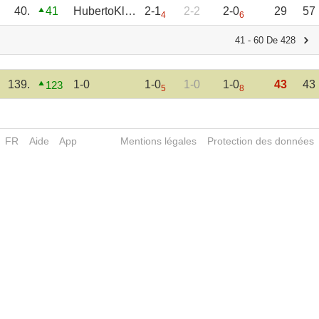
40.
41
HubertoKlaudio
2-1
2-2
2-0
29
57
4
6
41 - 60 De 428
139.
1-0
1-0
1-0
1-0
43
43
123
5
8
FR
Aide
App
Mentions légales
Protection des données