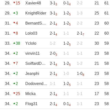
29.
15
Xavier48
3-1
0-1
2-2
21
61
3
4
29.
3
KnightRider
3-1
1-2
1-3
25
61
3
5
31.
4
BernardS_TFC31
2-1
1-2
2-2
23
60
4
5
31.
8
Lolo03
2-1
1-1
2-1
22
60
4
7
33.
38
Yclolo
1-2
1-2
2-2
30
59
5
34.
2
vinvin11
2-0
1-1
1-1
23
58
3
34.
7
SoiffardDavid
2-1
1-2
1-2
21
58
4
5
34.
2
Jeanphi
2-1
1-0
1-0
23
58
4
8
34.
2
Dodovendee
1-1
1-2
1-1
23
58
5
34.
25
Micka
2-1
1-1
1-1
17
58
4
34.
2
Flog31
2-1
0-1
1-1
23
58
4
4