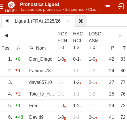
Pronostics Ligue1
Tableau des pronostics • 2e journée • Classement individuel
Ligue 1 (FRA) 2025/26
RCS
HAC
LOSC
FCN
RCL
ASM
1
-
0
1
-
2
1
-
0
Pos.
+/-
Nom
P
T
1.
8
Don_Diego
1-0
0-1
1-0
42
83
5
4
8
2.
1
Fabinos78
1-1
1-0
1-2
24
80
3.
dave85710
1-1
1-2
2-1
27
77
5
7
4.
2
Toto_le_Héros
1-1
1-1
1-2
25
76
5.
1
Fred
1-0
1-2
1-1
24
72
5
5
6.
48
David9
1-0
2-1
2-1
41
72
5
7