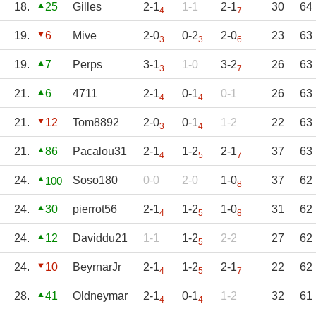
18.
25
Gilles
2-1
1-1
2-1
30
64
4
7
19.
6
Mive
2-0
0-2
2-0
23
63
3
3
6
19.
7
Perps
3-1
1-0
3-2
26
63
3
7
21.
6
4711
2-1
0-1
0-1
26
63
4
4
21.
12
Tom8892
2-0
0-1
1-2
22
63
3
4
21.
86
Pacalou31
2-1
1-2
2-1
37
63
4
5
7
24.
Soso180
0-0
2-0
1-0
37
62
100
8
24.
30
pierrot56
2-1
1-2
1-0
31
62
4
5
8
24.
12
Daviddu21
1-1
1-2
2-2
27
62
5
24.
10
BeyrnarJr
2-1
1-2
2-1
22
62
4
5
7
28.
41
Oldneymar
2-1
0-1
1-2
32
61
4
4