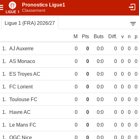
Pronostics Ligue1
Classement
Ligue 1 (FRA) 2026/27
M
Pts
Buts
Diff.
v
n
p
1.
AJ Auxerre
0
0
0:0
0
0
0
0
1.
AS Monaco
0
0
0:0
0
0
0
0
1.
ES Troyes AC
0
0
0:0
0
0
0
0
1.
FC Lorient
0
0
0:0
0
0
0
0
1.
Toulouse FC
0
0
0:0
0
0
0
0
1.
Havre AC
0
0
0:0
0
0
0
0
1.
Le Mans FC
0
0
0:0
0
0
0
0
1.
OGC Nice
0
0
0:0
0
0
0
0