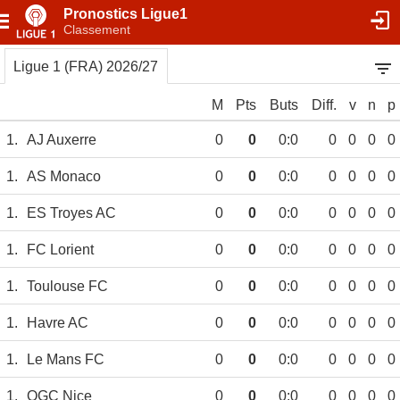
Pronostics Ligue1
Classement
Ligue 1 (FRA) 2026/27
M
Pts
Buts
Diff.
v
n
p
1.
AJ Auxerre
0
0
0:0
0
0
0
0
1.
AS Monaco
0
0
0:0
0
0
0
0
1.
ES Troyes AC
0
0
0:0
0
0
0
0
1.
FC Lorient
0
0
0:0
0
0
0
0
1.
Toulouse FC
0
0
0:0
0
0
0
0
1.
Havre AC
0
0
0:0
0
0
0
0
1.
Le Mans FC
0
0
0:0
0
0
0
0
1.
OGC Nice
0
0
0:0
0
0
0
0