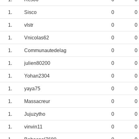
1.
Sisco
0
0
1.
vlstr
0
0
1.
Vnicolas62
0
0
1.
Communautedelag
0
0
1.
julien80200
0
0
1.
Yohan2304
0
0
1.
yaya75
0
0
1.
Massacreur
0
0
1.
Jujuzytho
0
0
1.
vinvin11
0
0