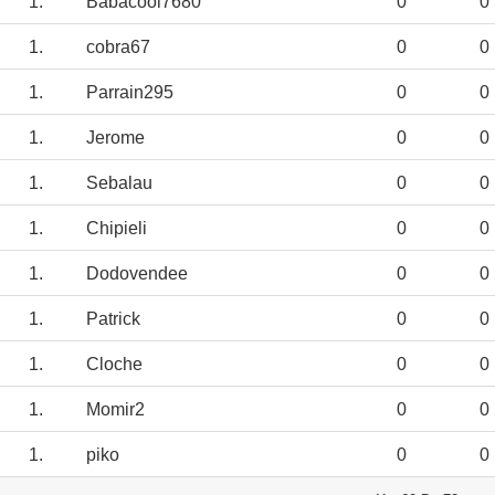
1.
Babacool7680
0
0
1.
cobra67
0
0
1.
Parrain295
0
0
1.
Jerome
0
0
1.
Sebalau
0
0
1.
Chipieli
0
0
1.
Dodovendee
0
0
1.
Patrick
0
0
1.
Cloche
0
0
1.
Momir2
0
0
1.
piko
0
0