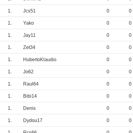
1.
Jcs51
0
0
1.
Yako
0
0
1.
Jay11
0
0
1.
Zet34
0
0
1.
HubertoKlaudio
0
0
1.
Jo62
0
0
1.
Raul64
0
0
1.
Bibi14
0
0
1.
Denis
0
0
1.
Dydou17
0
0
1.
Rcs66
0
0