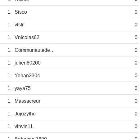
1.
Sisco
0
1.
vlstr
0
1.
Vnicolas62
0
1.
Communautedelag
0
1.
julien80200
0
1.
Yohan2304
0
1.
yaya75
0
1.
Massacreur
0
1.
Jujuzytho
0
1.
vinvin11
0