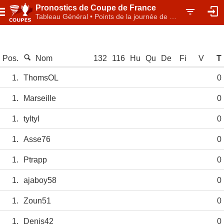
Pronostics de Coupe de France
Tableau Général • Points de la journée de matchs • Classement individuel
Pos.
Nom
132
116
Hu
Qu
De
Fi
V
T
1.
ThomsOL
0
1.
Marseille
0
1.
tyltyl
0
1.
Asse76
0
1.
Ptrapp
0
1.
ajaboy58
0
1.
Zoun51
0
1.
Denis42
0