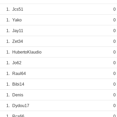
1.
Jcs51
0
1.
Yako
0
1.
Jay11
0
1.
Zet34
0
1.
HubertoKlaudio
0
1.
Jo62
0
1.
Raul64
0
1.
Bibi14
0
1.
Denis
0
1.
Dydou17
0
1.
Rcs66
0