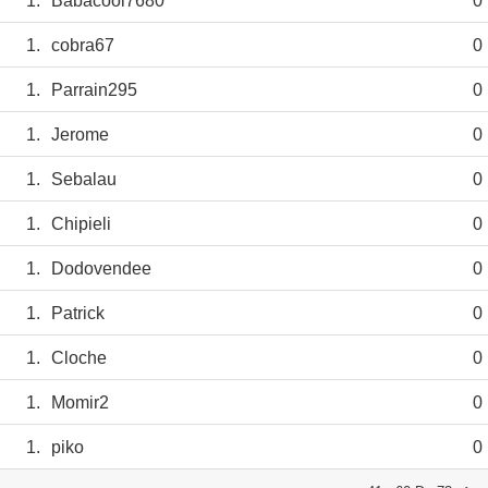
1.
Babacool7680
0
1.
cobra67
0
1.
Parrain295
0
1.
Jerome
0
1.
Sebalau
0
1.
Chipieli
0
1.
Dodovendee
0
1.
Patrick
0
1.
Cloche
0
1.
Momir2
0
1.
piko
0