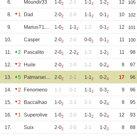
6.
Moundir33
1-0
2-1
1-1
1-2
12
105
2
2
2
8.
1
Dad
2-0
2-0
1-1
0-1
10
102
2
2
2
9.
MariusT11EH
1-0
1-1
1-2
0-1
12
101
2
2
2
10.
Casper
2-0
2-0
0-0
0-1
11
100
2
2
2
11.
2
Pascalito
2-0
2-2
1-3
1-2
11
98
2
4
2
12.
2
Huile
2-0
1-0
1-2
0-2
8
97
2
4
13.
5
Patmarseillaise
2-0
2-1
1-1
0-2
17
96
2
2
4
14.
2
Fenomeno
1-1
0-1
1-1
0-3
9
96
2
2
15.
2
Baccalhao
1-0
2-1
2-1
0-2
8
95
2
4
16.
1
Superolive
1-0
2-0
1-1
0-2
12
93
2
2
4
17.
Suix
2-0
2-0
2-1
1-2
8
88
2
2