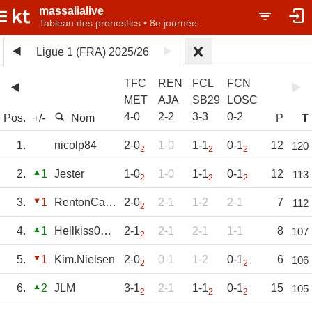
massalialive
Tableau des pronostics • 8e journée
Ligue 1 (FRA) 2025/26
TFC
REN
FCL
FCN
MET
AJA
SB29
LOSC
4
-
0
2
-
2
3
-
3
0
-
2
Pos.
+/-
Nom
P
T
1.
nicolp84
2-0
1-0
1-1
0-1
12
120
2
2
2
2.
1
Jester
1-0
1-0
1-1
0-1
12
113
2
2
2
3.
1
RentonCaàb
2-0
2-1
1-2
2-1
7
112
2
4.
1
Hellkiss06130
2-1
2-1
2-1
1-1
8
107
2
5.
1
Kim.Nielsen
2-0
0-1
1-2
0-1
6
106
2
2
6.
2
JLM
3-1
2-1
1-1
0-1
15
105
2
2
2