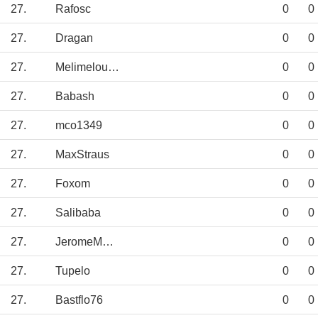
27.
Rafosc
0
0
27.
Dragan
0
0
27.
Melimeloutre
0
0
27.
Babash
0
0
27.
mco1349
0
0
27.
MaxStraus
0
0
27.
Foxom
0
0
27.
Salibaba
0
0
27.
JeromeMassilia
0
0
27.
Tupelo
0
0
27.
Bastflo76
0
0