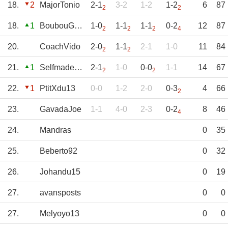
18.
2
MajorTonio
2-1
3-2
1-2
1-2
6
87
2
2
18.
1
BoubouGaby
1-0
1-1
1-1
0-2
12
87
2
2
2
4
20.
CoachVido
2-0
1-1
2-1
1-0
11
84
2
2
21.
1
SelfmadeFootix
2-1
1-0
0-0
1-1
14
67
2
2
22.
1
PtitXdu13
0-0
1-2
2-0
0-3
4
66
2
23.
GavadaJoe
1-1
4-0
2-3
0-2
8
46
4
24.
Mandras
0
35
25.
Beberto92
0
32
26.
Johandu15
0
19
27.
avansposts
0
0
27.
Melyoyo13
0
0