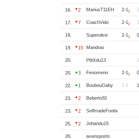
MariusT11EH
2-1
2
16.
2
2
CoachVido
2-1
1
17.
7
2
18.
Superolive
2-1
0
2
Mandras
19.
15
20.
PtitXdu13
1
Fenomeno
2-1
0
20.
3
2
BoubouGaby
1-1
1
22.
1
Beberto92
23.
2
SelfmadeFootix
23.
2
Johandu15
25.
2
26.
avansposts