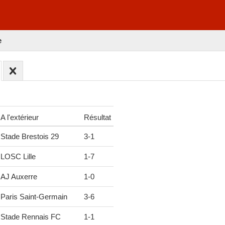
e
A l'extérieur
Résultat
Stade Brestois 29
3
-
1
LOSC Lille
1
-
7
AJ Auxerre
1
-
0
Paris Saint-Germain
3
-
6
Stade Rennais FC
1
-
1