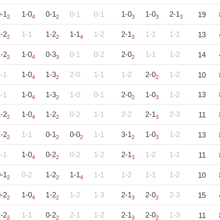
-1
1-0
0-1
0-1
0-1
1-0
1-0
2-1
19
2
4
2
3
3
3
-2
1-1
1-2
1-1
1-2
2-1
1-1
1-1
13
2
2
4
3
-2
1-0
0-3
0-1
0-2
2-0
1-1
1-2
14
2
4
3
2
-1
1-0
1-3
2-0
1-1
1-2
2-0
1-2
10
4
2
2
-1
1-0
1-3
1-0
0-1
2-0
1-0
1-2
13
4
2
2
3
-2
1-0
1-2
0-2
1-1
2-2
2-1
2-3
11
2
4
2
3
-2
1-1
0-1
0-0
1-1
3-1
1-0
1-2
13
2
2
2
2
3
-1
1-0
0-2
0-2
1-2
2-1
1-2
1-1
11
4
2
3
-1
0-2
1-2
1-1
1-1
1-2
1-1
1-2
10
2
2
4
-2
1-0
1-2
1-2
1-3
2-1
2-0
2-3
15
2
4
2
3
2
-2
1-1
0-2
2-1
1-2
2-1
2-0
1-3
11
2
2
3
2