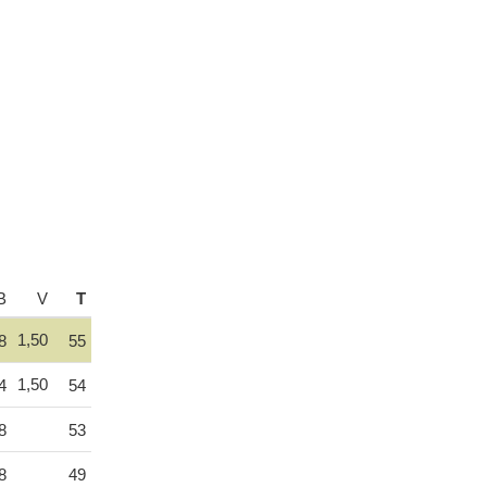
B
V
T
1,50
8
55
1,50
4
54
8
53
8
49