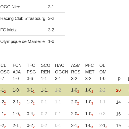
OGC Nice
3
-
1
Racing Club Strasbourg
3
-
2
FC Metz
3
-
2
Olympique de Marseille
1
-
0
FCL
FCN
TFC
SCO
HAC
ASM
PFC
OL
LOSC
AJA
PSG
REN
OGCN
RCS
MET
OM
1
-
7
1
-
0
3
-
6
1
-
1
3
-
1
3
-
2
3
-
2
1
-
0
P
-1
1-0
0-1
1-1
1-2
1-0
1-0
2-2
20
2
4
2
4
3
3
-2
2-1
1-2
0-1
1-1
2-0
1-0
1-1
14
2
3
2
2
3
-1
1-0
0-4
0-2
0-1
2-0
1-0
0-3
16
2
4
2
2
3
-2
2-1
0-2
0-2
0-1
2-1
1-0
2-1
19
2
3
2
3
3
3