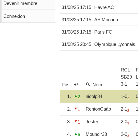
Devenir membre
31/08/25 17:15
Havre AC
Connexion
31/08/25 17:15
AS Monaco
31/08/25 17:15
Paris FC
31/08/25 20:45
Olympique Lyonnais
RCL
SB29
3
-
1
Pos.
+/-
Nom
1.
nicolp84
1-0
0
2
2
2.
RentonCaàb
2-1
1
1
2
3.
Jester
2-0
0
1
3
4.
Moundir33
2-0
0
6
3