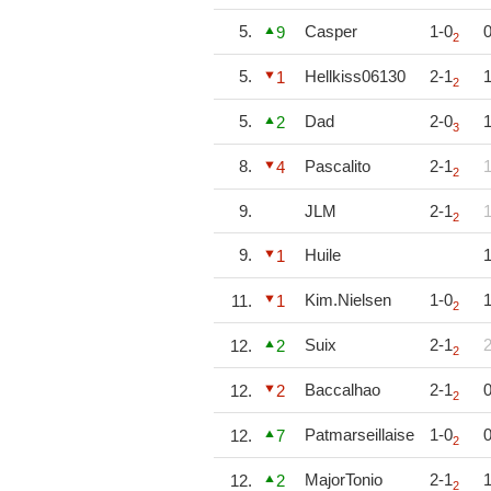
5.
Casper
1-0
0
9
2
5.
Hellkiss06130
2-1
1
1
2
5.
Dad
2-0
1
2
3
8.
Pascalito
2-1
1
4
2
9.
JLM
2-1
1
2
9.
Huile
1
1
Kim.Nielsen
1-0
1
11.
1
2
Suix
2-1
2
12.
2
2
Baccalhao
2-1
0
12.
2
2
Patmarseillaise
1-0
0
12.
7
2
MajorTonio
2-1
1
12.
2
2