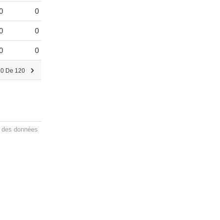
0
0
0
0
0
0
60 De 120
n des données