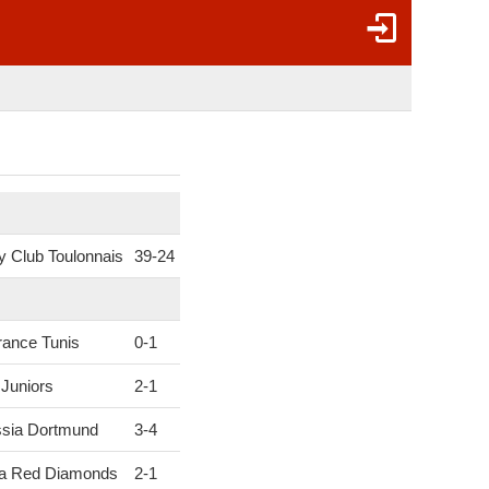
 Club Toulonnais
39
-
24
ance Tunis
0
-
1
Juniors
2
-
1
ssia Dortmund
3
-
4
a Red Diamonds
2
-
1