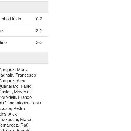
imbo Unido
0
-
2
ue
3
-
1
tino
2
-
2
arquez, Marc
agnaia, Francesco
arquez, Alex
uartararo, Fabio
inales, Maverick
orbidelli, Franco
i Giannantonio, Fabio
costa, Pedro
ins, Alex
ezzecchi, Marco
ernández, Raúl
ldeguer, Fermín