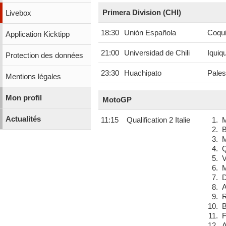
Primera Division (CHI)
Livebox
18:30
Unión Española
Coqu
Application Kicktipp
21:00
Universidad de Chili
Iquiq
Protection des données
23:30
Huachipato
Pales
Mentions légales
Mon profil
MotoGP
Actualités
11:15
Qualification 2 Italie
1.
M
2.
B
3.
M
4.
Q
5.
V
6.
M
7.
D
8.
A
9.
R
10.
B
11.
F
12.
A