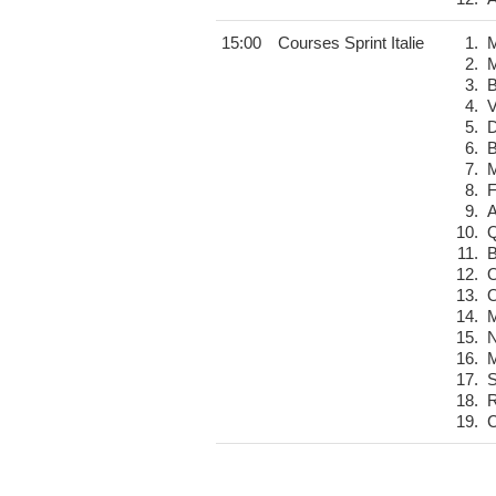
15:00
Courses Sprint Italie
1.
M
2.
M
3.
B
4.
V
5.
D
6.
B
7.
M
8.
F
9.
A
10.
Q
11.
B
12.
O
13.
O
14.
M
15.
N
16.
M
17.
S
18.
R
19.
C