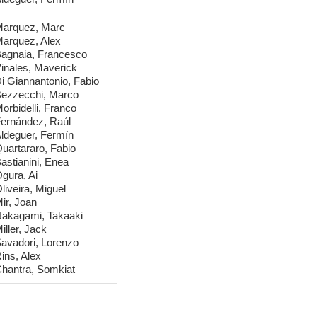
arquez, Marc
arquez, Alex
agnaia, Francesco
inales, Maverick
i Giannantonio, Fabio
ezzecchi, Marco
orbidelli, Franco
ernández, Raúl
ldeguer, Fermín
uartararo, Fabio
astianini, Enea
gura, Ai
liveira, Miguel
ir, Joan
akagami, Takaaki
iller, Jack
avadori, Lorenzo
ins, Alex
hantra, Somkiat