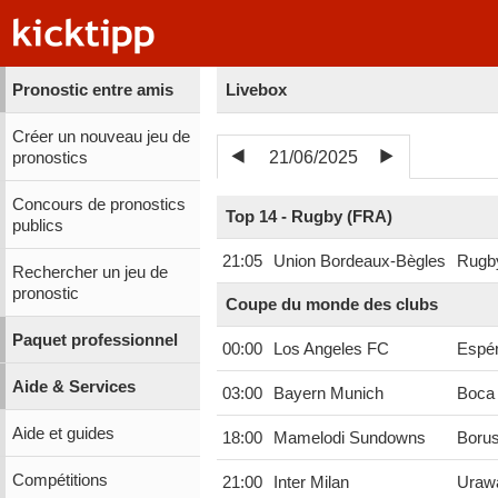
Pronostic entre amis
Livebox
Créer un nouveau jeu de
21/06/2025
pronostics
Concours de pronostics
Top 14 - Rugby (FRA)
publics
21:05
Union Bordeaux-Bègles
Rugby
Rechercher un jeu de
pronostic
Coupe du monde des clubs
Paquet professionnel
00:00
Los Angeles FC
Espér
Aide & Services
03:00
Bayern Munich
Boca 
Aide et guides
18:00
Mamelodi Sundowns
Boru
Compétitions
21:00
Inter Milan
Uraw