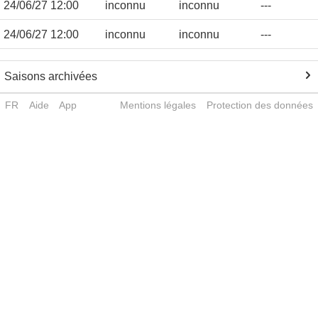
24/06/27 12:00
inconnu
inconnu
-
-
-
24/06/27 12:00
inconnu
inconnu
-
-
-
Saisons archivées
FR
Aide
App
Mentions légales
Protection des données