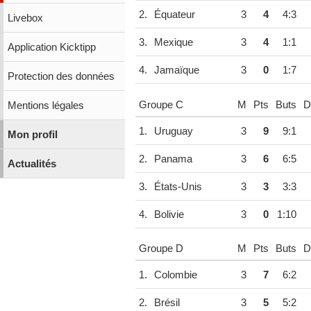
2.
Équateur
3
4
4:3
Livebox
3.
Mexique
3
4
1:1
Application Kicktipp
4.
Jamaïque
3
0
1:7
Protection des données
Groupe C
M
Pts
Buts
Di
Mentions légales
1.
Uruguay
3
9
9:1
Mon profil
2.
Panama
3
6
6:5
Actualités
3.
États-Unis
3
3
3:3
4.
Bolivie
3
0
1:10
Groupe D
M
Pts
Buts
Di
1.
Colombie
3
7
6:2
2.
Brésil
3
5
5:2