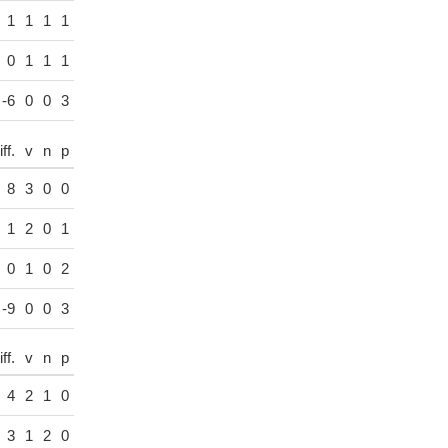
1
1
1
1
0
1
1
1
-6
0
0
3
ff.
v
n
p
8
3
0
0
1
2
0
1
0
1
0
2
-9
0
0
3
ff.
v
n
p
4
2
1
0
3
1
2
0