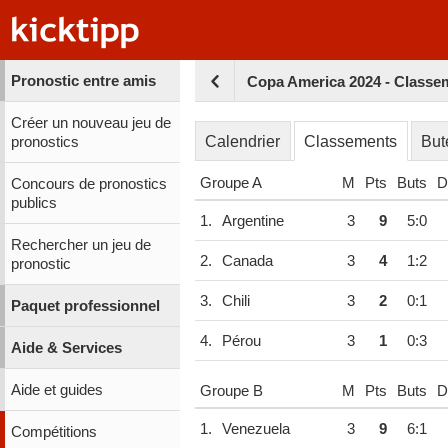
Pronostic entre amis
Copa America 2024 - Classe
Créer un nouveau jeu de
Calendrier
Classements
But
pronostics
Groupe A
M
Pts
Buts
Di
Concours de pronostics
publics
1.
Argentine
3
9
5:0
Rechercher un jeu de
2.
Canada
3
4
1:2
pronostic
3.
Chili
3
2
0:1
Paquet professionnel
4.
Pérou
3
1
0:3
Aide & Services
Aide et guides
Groupe B
M
Pts
Buts
Di
1.
Venezuela
3
9
6:1
Compétitions