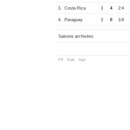
3.
Costa Rica
3
4
2:4
4.
Paraguay
3
0
3:8
Saisons archivées
FR
Aide
App