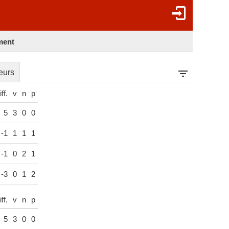
ment
eurs
ff.
v
n
p
5
3
0
0
-1
1
1
1
-1
0
2
1
-3
0
1
2
ff.
v
n
p
5
3
0
0